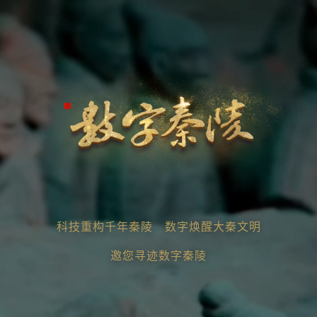
科技重构千年秦陵 数字焕醒大秦文明
邀您寻迹数字秦陵